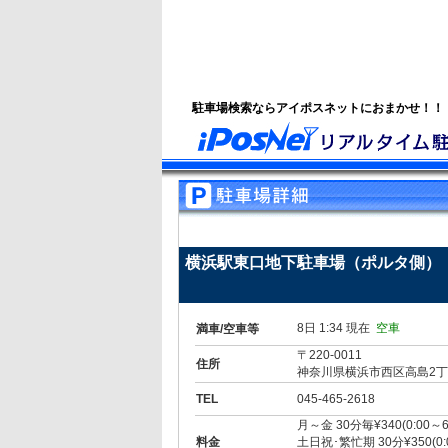
駐車場検索ならアイポスネットにおまかせ！！
横浜駅東口地下駐車場（ポルタ側）
8日 1:34 現在
空車
満車/空車等
〒220-0011
住所
神奈川県横浜市西区高島2丁
TEL
045-465-2618
月～金 30分毎¥340(0:00～6
料金
土日祝･繁忙期 30分¥350(0:0