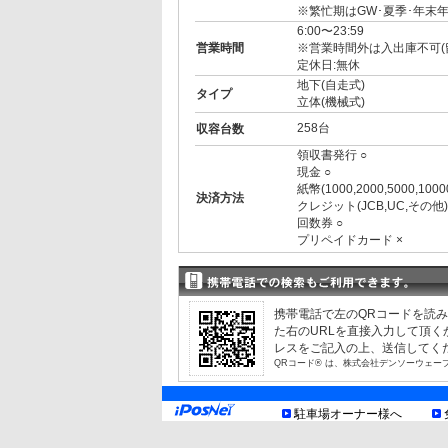
※繁忙期はGW･夏季･年末
6:00〜23:59
営業時間
※営業時間外は入出庫不可(
定休日:無休
地下(自走式)
タイプ
立体(機械式)
258台
収容台数
領収書発行 ○
現金 ○
紙幣(1000,2000,5000,1000
決済方法
クレジット(JCB,UC,その他)
回数券 ○
プリペイドカード ×
3ナンバー ○
RV ○
1BOX ○
外車 ○
携帯電話で左のQRコードを読
高 2.10m まで
制限事項
た右のURLを直接入力して頂
幅 1.95m まで
レスをご記入の上、送信してく
長 5.00m まで
QRコード® は、株式会社デンソーウェー
重量 2.30t まで
最低地上高12cm、機械式は高さ
トイレあり
駐車場オーナー様へ
提携店舗