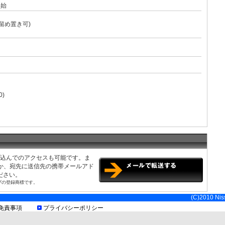
年始
留め置き可)
0)
み込んでのアクセスも可能です。ま
くか、宛先に送信先の携帯メールアド
ださい。
ブの登録商標です。
1.52M・長さ4.70m〜5.60m
(C)2010 Niss
免責事項
プライバシーポリシー