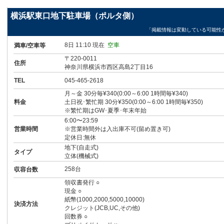
横浜駅東口地下駐車場（ポルタ側）
「掲載情報は変動している可能性
8日 11:10 現在
空車
満車/空車等
〒220-0011
住所
神奈川県横浜市西区高島2丁目16
TEL
045-465-2618
月～金 30分毎¥340(0:00～6:00 1時間毎¥340)
料金
土日祝･繁忙期 30分¥350(0:00～6:00 1時間毎¥350)
※繁忙期はGW･夏季･年末年始
6:00〜23:59
営業時間
※営業時間外は入出庫不可(留め置き可)
定休日:無休
地下(自走式)
タイプ
立体(機械式)
258台
収容台数
領収書発行 ○
現金 ○
紙幣(1000,2000,5000,10000)
決済方法
クレジット(JCB,UC,その他)
回数券 ○