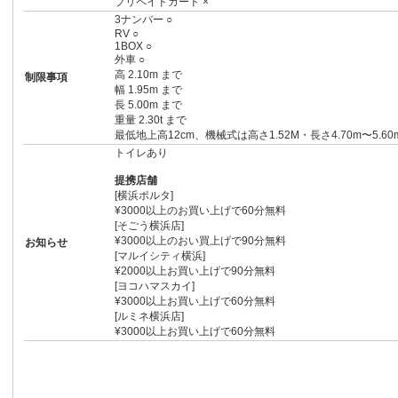
プリペイドカード ×
3ナンバー ○
RV ○
1BOX ○
外車 ○
高 2.10m まで
制限事項
幅 1.95m まで
長 5.00m まで
重量 2.30t まで
最低地上高12cm、機械式は高さ1.52M・長さ4.70m〜5.60
トイレあり
提携店舗
[横浜ポルタ]
¥3000以上のお買い上げで60分無料
[そごう横浜店]
¥3000以上のおい買上げで90分無料
お知らせ
[マルイシティ横浜]
¥2000以上お買い上げで90分無料
[ヨコハマスカイ]
¥3000以上お買い上げで60分無料
[ルミネ横浜店]
¥3000以上お買い上げで60分無料