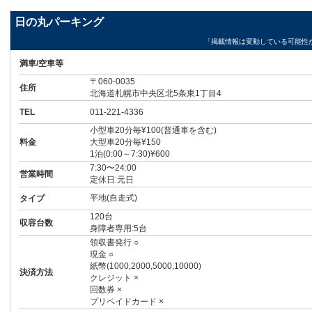
日の丸パーキング
「掲載情報は変動している可能性
満車/空車等
〒060-0035
住所
北海道札幌市中央区北5条東1丁目4
TEL
011-221-4336
小型車20分毎¥100(普通車を含む)
料金
大型車20分毎¥150
1泊(0:00～7:30)¥600
7:30〜24:00
営業時間
定休日:元日
平地(自走式)
タイプ
120台
収容台数
身障者専用:5台
領収書発行 ○
現金 ○
紙幣(1000,2000,5000,10000)
決済方法
クレジット ×
回数券 ×
プリペイドカード ×