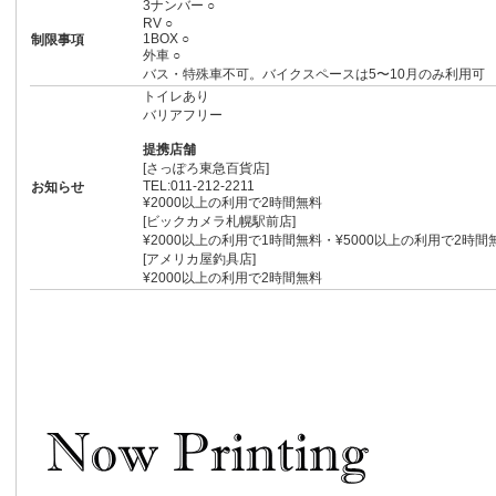
3ナンバー ○
RV ○
1BOX ○
制限事項
外車 ○
バス・特殊車不可。バイクスペースは5〜10月のみ利用可
トイレあり
バリアフリー
提携店舗
[さっぽろ東急百貨店]
TEL:011-212-2211
お知らせ
¥2000以上の利用で2時間無料
[ビックカメラ札幌駅前店]
¥2000以上の利用で1時間無料・¥5000以上の利用で2時間
[アメリカ屋釣具店]
¥2000以上の利用で2時間無料