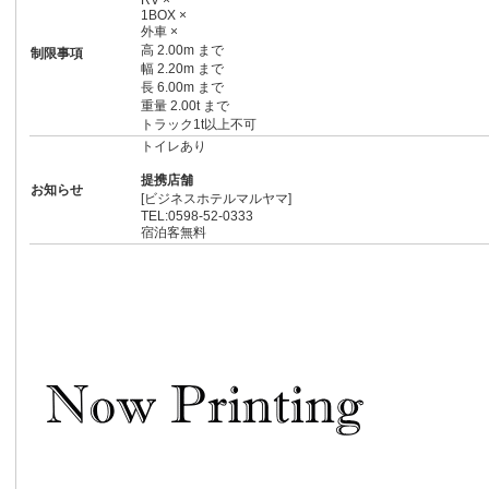
RV ×
1BOX ×
外車 ×
高 2.00m まで
制限事項
幅 2.20m まで
長 6.00m まで
重量 2.00t まで
トラック1t以上不可
トイレあり
提携店舗
お知らせ
[ビジネスホテルマルヤマ]
TEL:0598-52-0333
宿泊客無料