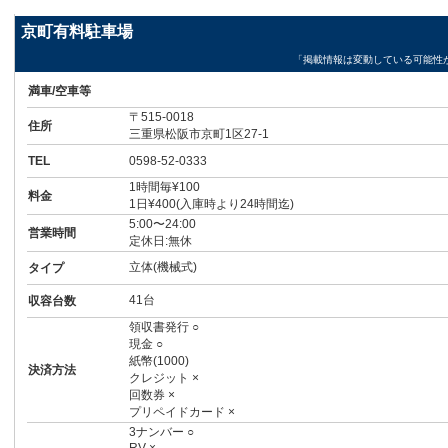
京町有料駐車場
「掲載情報は変動している可能性
満車/空車等
〒515-0018
住所
三重県松阪市京町1区27-1
TEL
0598-52-0333
1時間毎¥100
料金
1日¥400(入庫時より24時間迄)
5:00〜24:00
営業時間
定休日:無休
立体(機械式)
タイプ
41台
収容台数
領収書発行 ○
現金 ○
紙幣(1000)
決済方法
クレジット ×
回数券 ×
プリペイドカード ×
3ナンバー ○