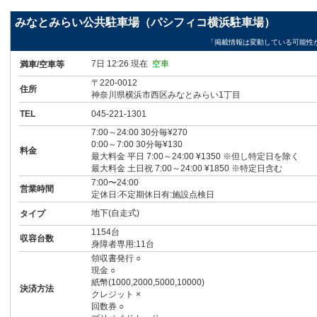
みなとみらい公共駐車場（パシフィコ横浜駐車場）
「掲載情報は変動している可能性
7日 12:26 現在
空車
満車/空車等
〒220-0012
住所
神奈川県横浜市西区みなとみらい1丁目
TEL
045-221-1301
7:00～24:00 30分毎¥270
0:00～7:00 30分毎¥130
料金
最大料金 平日 7:00～24:00 ¥1350 ※但し特定日を除く
最大料金 土日祝 7:00～24:00 ¥1850 ※特定日含む
7:00〜24:00
営業時間
定休日:不定期休日有:施設点検日
地下(自走式)
タイプ
1154台
収容台数
身障者専用:11台
領収書発行 ○
現金 ○
紙幣(1000,2000,5000,10000)
決済方法
クレジット ×
回数券 ○