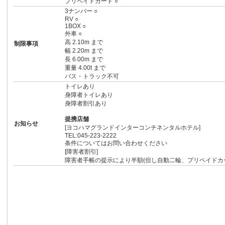
プリペイドカード ○
3ナンバー ○
RV ○
1BOX ○
外車 ○
高 2.10m まで
制限事項
幅 2.20m まで
長 6.00m まで
重量 4.00t まで
バス・トラック不可
トイレあり
身障者トイレあり
身障者割引あり
提携店舗
お知らせ
[ヨコハマグランドインターコンチネンタルホテル]
TEL:045-223-2222
条件についてはお問い合わせください
[障害者割引]
障害者手帳の提示により半額(但し自動二輪、プリペイドカ