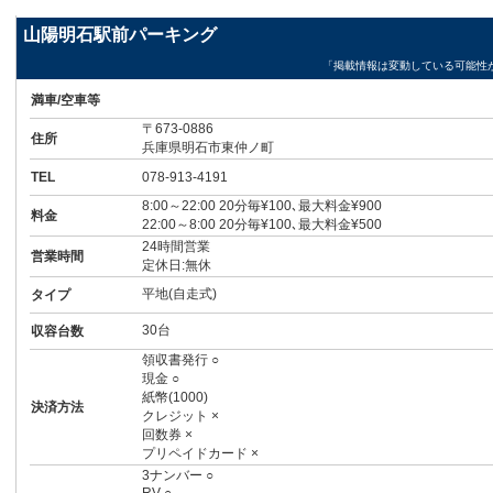
山陽明石駅前パーキング
「掲載情報は変動している可能性
満車/空車等
〒673-0886
住所
兵庫県明石市東仲ノ町
TEL
078-913-4191
8:00～22:00 20分毎¥100､最大料金¥900
料金
22:00～8:00 20分毎¥100､最大料金¥500
24時間営業
営業時間
定休日:無休
平地(自走式)
タイプ
30台
収容台数
領収書発行 ○
現金 ○
紙幣(1000)
決済方法
クレジット ×
回数券 ×
プリペイドカード ×
3ナンバー ○