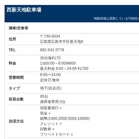
西新天地駐車場
「掲載情報は変動している可能性
満車/空車等
〒730-0034
住所
広島県広島市中区新天地8
TEL
082-541-5778
30分毎¥170
料金
1泊(0:00～8:00)¥800
最大料金 8:00～24:00 ¥1700
8:00〜24:00
営業時間
定休日:無休
地下(自走式)
タイプ
95台
収容台数
身障者専用:3台
領収書発行 ○
現金 ○
紙幣(1000,2000,5000,10000)
決済方法
クレジット ×
回数券 ○
プリペイドカード ○