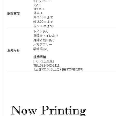
3ナンバー ○
RV ○
1BOX ○
外車 ○
制限事項
高 2.10m まで
幅 2.00m まで
長 5.00m まで
トイレあり
身障者トイレあり
身障者割引あり
バリアフリー
駐輪場あり
お知らせ
提携店舗
[パルコ広島店]
TEL:082-542-2111
1店舗¥2160以上ご利用で2時間無料