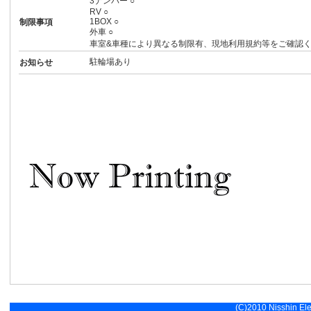
3ナンバー ○
RV ○
1BOX ○
制限事項
外車 ○
車室&車種により異なる制限有、現地利用規約等をご確認
駐輪場あり
お知らせ
(C)2010 Nisshin Elec