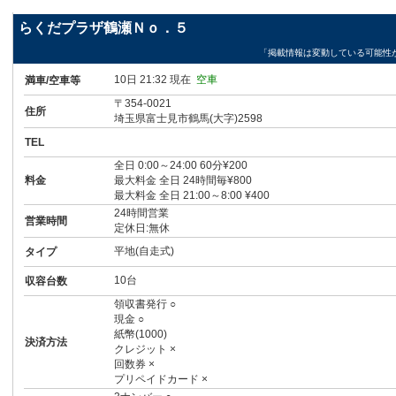
らくだプラザ鶴瀬Ｎｏ．５
「掲載情報は変動している可能性
10日 21:32 現在
空車
満車/空車等
〒354-0021
住所
埼玉県富士見市鶴馬(大字)2598
TEL
全日 0:00～24:00 60分¥200
料金
最大料金 全日 24時間毎¥800
最大料金 全日 21:00～8:00 ¥400
24時間営業
営業時間
定休日:無休
平地(自走式)
タイプ
10台
収容台数
領収書発行 ○
現金 ○
紙幣(1000)
決済方法
クレジット ×
回数券 ×
プリペイドカード ×