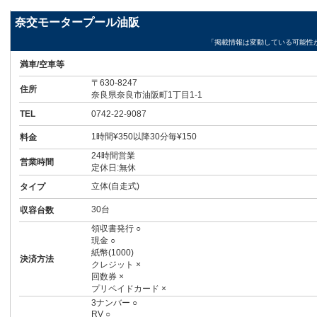
奈交モータープール油阪
「掲載情報は変動している可能性
満車/空車等
〒630-8247
住所
奈良県奈良市油阪町1丁目1-1
TEL
0742-22-9087
1時間¥350以降30分毎¥150
料金
24時間営業
営業時間
定休日:無休
立体(自走式)
タイプ
30台
収容台数
領収書発行 ○
現金 ○
紙幣(1000)
決済方法
クレジット ×
回数券 ×
プリペイドカード ×
3ナンバー ○
RV ○