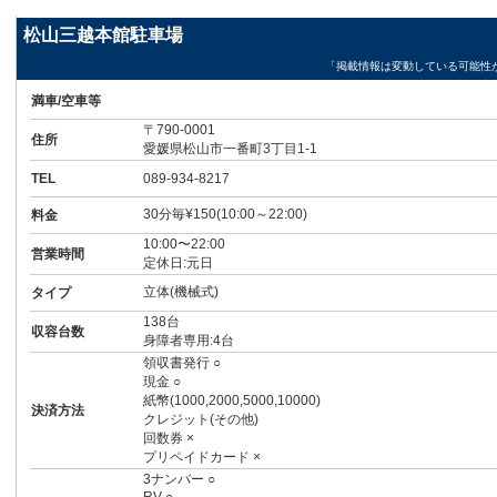
松山三越本館駐車場
「掲載情報は変動している可能性
満車/空車等
〒790-0001
住所
愛媛県松山市一番町3丁目1-1
TEL
089-934-8217
30分毎¥150(10:00～22:00)
料金
10:00〜22:00
営業時間
定休日:元日
立体(機械式)
タイプ
138台
収容台数
身障者専用:4台
領収書発行 ○
現金 ○
紙幣(1000,2000,5000,10000)
決済方法
クレジット(その他)
回数券 ×
プリペイドカード ×
3ナンバー ○