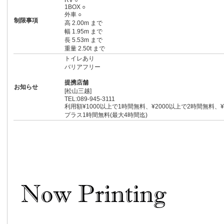
RV ○
1BOX ○
外車 ○
制限事項
高 2.00m まで
幅 1.95m まで
長 5.53m まで
重量 2.50t まで
トイレあり
バリアフリー
提携店舗
お知らせ
[松山三越]
TEL:089-945-3111
利用額¥1000以上で1時間無料、¥2000以上で2時間無料、
プラス1時間無料(最大4時間迄)