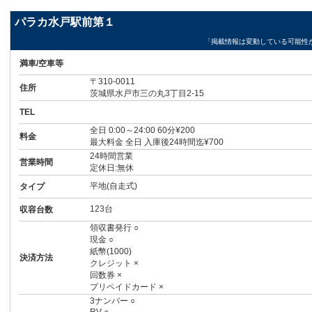
パラカ水戸駅前第１
「掲載情報は変動している可能性
満車/空車等
〒310-0011
住所
茨城県水戸市三の丸3丁目2-15
TEL
全日 0:00～24:00 60分¥200
料金
最大料金 全日 入庫後24時間迄¥700
24時間営業
営業時間
定休日:無休
平地(自走式)
タイプ
123台
収容台数
領収書発行 ○
現金 ○
紙幣(1000)
決済方法
クレジット ×
回数券 ×
プリペイドカード ×
3ナンバー ○