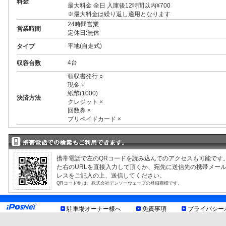
料金
最大料金 全日 入庫後12時間以内¥700
※最大料金は繰り返し適用となります
24時間営業
営業時間
定休日:無休
平地(自走式)
タイプ
4台
収容台数
領収書発行 ○
現金 ○
紙幣(1000)
決済方法
クレジット ×
回数券 ×
プリペイドカード ×
3ナンバー ○
RV ○
1BOX ○
外車 ○
携帯電話で左のQRコードを読み込んでのアクセスも可能です
高 2.00m まで
制限事項
た右のURLを直接入力して頂くか、宛先に送信先の携帯メー
幅 1.90m まで
レスをご記入の上、送信してください。
長 5.00m まで
QRコード® は、株式会社デンソーウェーブの登録商標です。
重量 2.00t まで
最低地上高15cm
お知らせ
駐車場オーナー様へ
免責事項
プライバシー