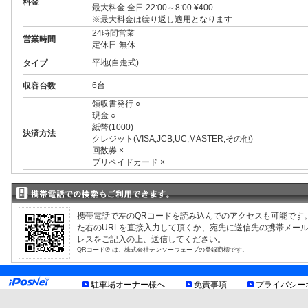
料金
最大料金 全日 22:00～8:00 ¥400
※最大料金は繰り返し適用となります
24時間営業
営業時間
定休日:無休
平地(自走式)
タイプ
6台
収容台数
領収書発行 ○
現金 ○
紙幣(1000)
決済方法
クレジット(VISA,JCB,UC,MASTER,その他)
回数券 ×
プリペイドカード ×
3ナンバー ○
RV ○
1BOX ○
外車 ○
携帯電話で左のQRコードを読み込んでのアクセスも可能です
高 2.00m まで
制限事項
た右のURLを直接入力して頂くか、宛先に送信先の携帯メー
幅 1.90m まで
レスをご記入の上、送信してください。
長 5.00m まで
QRコード® は、株式会社デンソーウェーブの登録商標です。
重量 2.00t まで
最低地上高15cm
お知らせ
駐車場オーナー様へ
免責事項
プライバシー