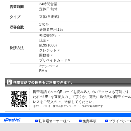
24時間営業
営業時間
定休日:無休
立体(自走式)
タイプ
170台
収容台数
身障者専用:1台
領収書発行 ○
現金 ○
紙幣(1000)
決済方法
クレジット ×
回数券 ×
プリペイドカード ×
3ナンバー ○
RV ○
1BOX ○
外車 ○
制限事項
高 2.00m まで
幅 1.80m まで
携帯電話で左のQRコードを読み込んでのアクセスも可能です
長 5.00m まで
た右のURLを直接入力して頂くか、宛先に送信先の携帯メー
重量 1.70t まで
レスをご記入の上、送信してください。
トイレあり
QRコード® は、株式会社デンソーウェーブの登録商標です。
お知らせ
駐輪場あり
駐車場オーナー様へ
免責事項
プライバシー