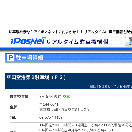
駐車場検索ならアイポスネットにおまかせ！！ リアルタイムに満空情報も配
羽田空港第２駐車場（Ｐ２）
「掲載情報は変動している可能性
7日 5:44 現在
空車
満車/空車等
〒144-0041
住所
東京都大田区羽田空港3丁目3-5
TEL
03-5757-9498
1時間迄¥200､1時間～8時間迄30分毎¥200※入場後30
8時間～72時間迄60分毎¥150以降60分毎¥100