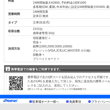
料金
24時間毎最大¥2800､予約料金1回¥1000
多客期(GW､夏期､年末年始に設定)24時間毎最大¥3400､
24時間営業
営業時間
定休日:無休
立体(自走式)
タイプ
2315台
収容台数
身障者専用:34台
領収書発行 ○
現金 ○
紙幣(1000,2000,5000,10000)
決済方法
クレジット(VISA,JCB,UC,MASTER,その他)
回数券 ×
プリペイドカード ×
3ナンバー ○
RV ○
1BOX ○
外車 ○
携帯電話で左のQRコードを読み込んでのアクセスも可能です
制限事項
高 2.30m まで
た右のURLを直接入力して頂くか、宛先に送信先の携帯メー
幅 2.10m まで
レスをご記入の上、送信してください。
長 5.70m まで
QRコード® は、株式会社デンソーウェーブの登録商標です。
大型トラック、バス不可
トイレあり
身障者トイレあり
駐車場オーナー様へ
免責事項
プライバシー
身障者割引あり
バリアフリー