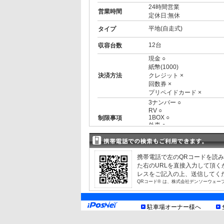
24時間営業
営業時間
定休日:無休
平地(自走式)
タイプ
12台
収容台数
現金 ○
紙幣(1000)
決済方法
クレジット ×
回数券 ×
プリペイドカード ×
3ナンバー ○
RV ○
1BOX ○
制限事項
外車 ○
制限情報については駐車場
お知らせ
携帯電話で左のQRコードを読
た右のURLを直接入力して頂
レスをご記入の上、送信してく
QRコード® は、株式会社デンソーウェー
駐車場オーナー様へ