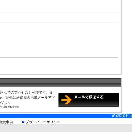
の利用規約に順じます。詳細は現地でご確認ください
み込んでのアクセスも可能です。ま
くか、宛先に送信先の携帯メールアド
ださい。
ブの登録商標です。
(C)2010 Niss
免責事項
プライバシーポリシー