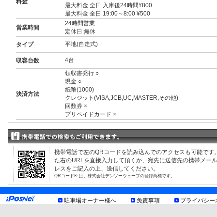
料金
最大料金 全日 入庫後24時間¥800
最大料金 全日 19:00～8:00 ¥500
24時間営業
営業時間
定休日:無休
平地(自走式)
タイプ
4台
収容台数
領収書発行 ○
現金 ○
紙幣(1000)
決済方法
クレジット(VISA,JCB,UC,MASTER,その他)
回数券 ×
プリペイドカード ×
3ナンバー ○
RV ○
1BOX ○
外車 ○
携帯電話で左のQRコードを読み込んでのアクセスも可能です
高 2.10m まで
制限事項
た右のURLを直接入力して頂くか、宛先に送信先の携帯メー
幅 1.90m まで
レスをご記入の上、送信してください。
長 5.00m まで
QRコード® は、株式会社デンソーウェーブの登録商標です。
重量 2.50t まで
車底15cm以上
お知らせ
駐車場オーナー様へ
免責事項
プライバシー