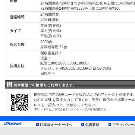
料金
24時間以降72時間まで24時間毎¥2140を上限に1時間毎¥3
72時間以降24時間毎¥1530を上限に1時間毎¥300
24時間営業
営業時間
定休日:無休
立体(自走式)
タイプ
屋上(自走式)
平地(自走式)
3000台
収容台数
身障者専用:52台
領収書発行 ○
現金 ○
紙幣(1000,2000,5000,10000)
決済方法
クレジット(VISA,JCB,UC,MASTER,その他)
回数券 ×
プリペイドカード ×
3ナンバー ○
RV ○
1BOX ○
携帯電話で左のQRコードを読み込んでのアクセスも可能です
外車 ○
た右のURLを直接入力して頂くか、宛先に送信先の携帯メー
制限事項
高 2.30m まで
レスをご記入の上、送信してください。
幅 2.10m まで
QRコード® は、株式会社デンソーウェーブの登録商標です。
長 5.70m まで
大型車制限 高さ:3.80m/幅:2.50m/長さ:12.0m
駐車場オーナー様へ
トイレあり
免責事項
プライバシー
身障者トイレあり