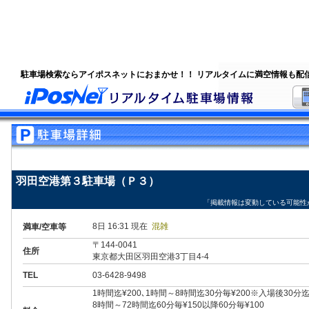
駐車場検索ならアイポスネットにおまかせ！！ リアルタイムに満空情報も配
羽田空港第３駐車場（Ｐ３）
「掲載情報は変動している可能性
8日 16:31 現在
混雑
満車/空車等
〒144-0041
住所
東京都大田区羽田空港3丁目4-4
TEL
03-6428-9498
1時間迄¥200､1時間～8時間迄30分毎¥200※入場後30
8時間～72時間迄60分毎¥150以降60分毎¥100