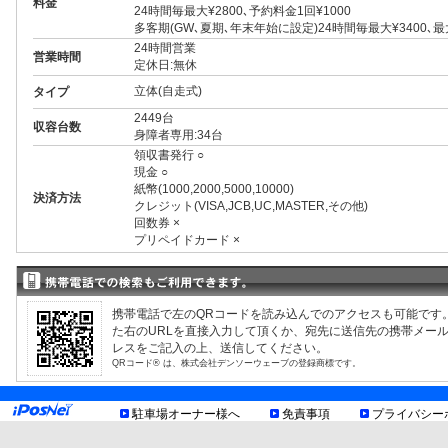
料金
24時間毎最大¥2800､予約料金1回¥1000
多客期(GW､夏期､年末年始に設定)24時間毎最大¥3400､
24時間営業
営業時間
定休日:無休
立体(自走式)
タイプ
2449台
収容台数
身障者専用:34台
領収書発行 ○
現金 ○
紙幣(1000,2000,5000,10000)
決済方法
クレジット(VISA,JCB,UC,MASTER,その他)
回数券 ×
プリペイドカード ×
3ナンバー ○
RV ○
1BOX ○
外車 ○
携帯電話で左のQRコードを読み込んでのアクセスも可能です
制限事項
高 2.30m まで
た右のURLを直接入力して頂くか、宛先に送信先の携帯メー
幅 2.10m まで
レスをご記入の上、送信してください。
長 5.70m まで
QRコード® は、株式会社デンソーウェーブの登録商標です。
大型トラック、バス不可
トイレあり
身障者トイレあり
駐車場オーナー様へ
免責事項
プライバシー
身障者割引あり
バリアフリー