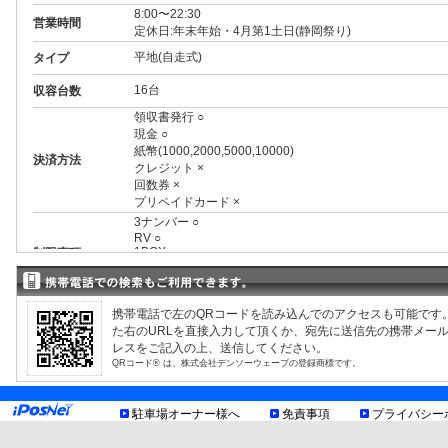
8:00〜22:30
営業時間
定休日:年末年始・4月第1土日(静岡祭り)
平地(自走式)
タイプ
16台
収容台数
領収書発行 ○
現金 ○
紙幣(1000,2000,5000,10000)
決済方法
クレジット ×
回数券 ×
プリペイドカード ×
3ナンバー ○
RV ○
1BOX ○
制限事項
外車 ○
改造車不可
トイレあり
携帯電話で左のQRコードを読み込んでのアクセスも可能です
た右のURLを直接入力して頂くか、宛先に送信先の携帯メー
提携店舗
レスをご記入の上、送信してください。
[新静岡セノバ]
QRコード® は、株式会社デンソーウェーブの登録商標です。
¥2000以上利用で1時間無料、¥5000以上利用で2時間
お知らせ
[松坂屋静岡店]
TEL:054-254-1111
駐車場オーナー様へ
免責事項
プライバシー
¥2000以上利用で1時間無料、¥5000以上利用で2時間無料
[静岡パルコ]