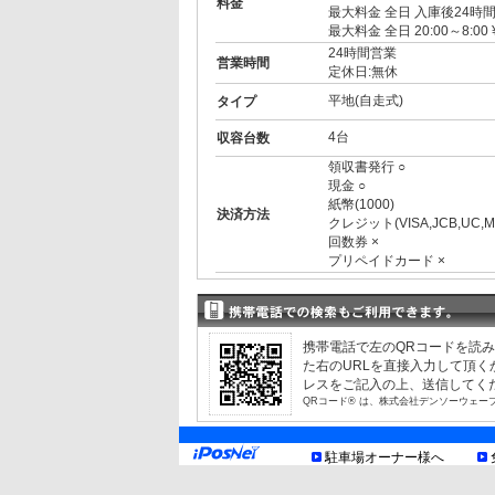
料金
最大料金 全日 入庫後24時間
最大料金 全日 20:00～8:00 
24時間営業
営業時間
定休日:無休
平地(自走式)
タイプ
4台
収容台数
領収書発行 ○
現金 ○
紙幣(1000)
決済方法
クレジット(VISA,JCB,UC,
回数券 ×
プリペイドカード ×
3ナンバー ○
RV ○
1BOX ○
外車 ○
携帯電話で左のQRコードを読
高 2.10m まで
制限事項
た右のURLを直接入力して頂
幅 1.90m まで
レスをご記入の上、送信してく
長 5.00m まで
QRコード® は、株式会社デンソーウェー
重量 2.50t まで
車底15cm以上
お知らせ
駐車場オーナー様へ