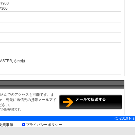
¥900
¥300
MASTER,その他)
み込んでのアクセスも可能です。ま
くか、宛先に送信先の携帯メールアド
ださい。
ブの登録商標です。
(C)2010 Niss
免責事項
プライバシーポリシー