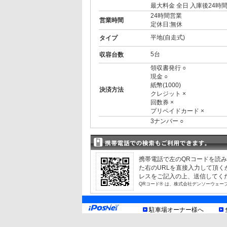
最大料金 全日 入庫後24時間
24時間営業
営業時間
定休日:無休
平地(自走式)
タイプ
5台
収容台数
領収書発行 ○
現金 ○
紙幣(1000)
決済方法
クレジット ×
回数券 ×
プリペイドカード ×
3ナンバー ○
RV ○
1BOX ○
制限事項
外車 ○
制限情報については駐車場
携帯電話で左のQRコードを読
お知らせ
た右のURLを直接入力して頂
レスをご記入の上、送信してく
QRコード® は、株式会社デンソーウェー
駐車場オーナー様へ