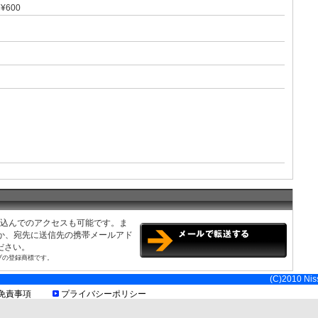
¥600
の利用規約に順じます。詳細は現地でご確認ください
み込んでのアクセスも可能です。ま
くか、宛先に送信先の携帯メールアド
ださい。
ブの登録商標です。
(C)2010 Niss
免責事項
プライバシーポリシー