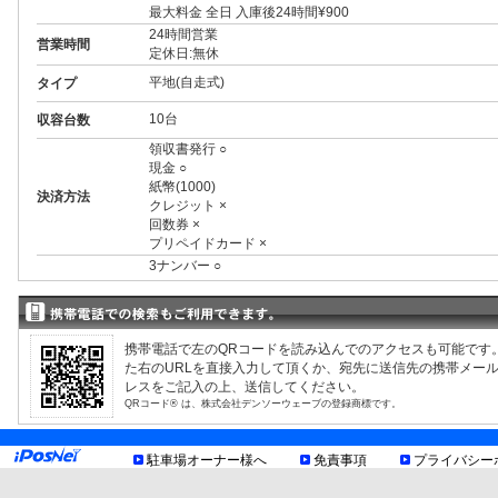
最大料金 全日 入庫後24時間¥900
24時間営業
営業時間
定休日:無休
平地(自走式)
タイプ
10台
収容台数
領収書発行 ○
現金 ○
紙幣(1000)
決済方法
クレジット ×
回数券 ×
プリペイドカード ×
3ナンバー ○
RV ○
1BOX ○
制限事項
外車 ○
制限情報については駐車場の利用規約に順じます。詳細は
携帯電話で左のQRコードを読み込んでのアクセスも可能です
お知らせ
た右のURLを直接入力して頂くか、宛先に送信先の携帯メー
レスをご記入の上、送信してください。
QRコード® は、株式会社デンソーウェーブの登録商標です。
駐車場オーナー様へ
免責事項
プライバシー