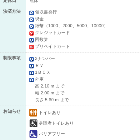
定休日
無休
決済方法
領収書発行
現金
紙幣（1000、2000、5000、10000）
クレジットカード
回数券
プリペイドカード
制限事項
3ナンバー
ＲＶ
1ＢＯＸ
外車
高 2.10 m まで
幅 2.00 m まで
長さ 5.60 m まで
お知らせ
トイレあり
身障者トイレあり
バリアフリー