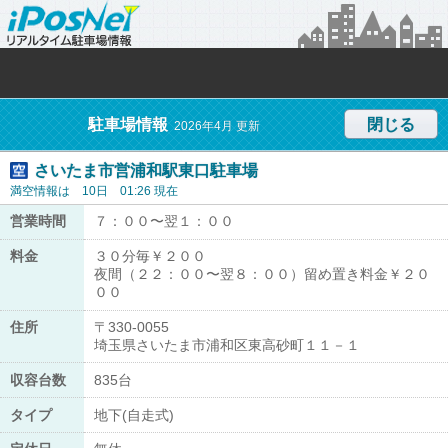
駐車場情報
閉じる
2026年4月 更新
さいたま市営浦和駅東口駐車場
満空情報は 10日 01:26 現在
営業時間
７：００〜翌１：００
料金
３０分毎￥２００
夜間（２２：００〜翌８：００）留め置き料金￥２０
００
住所
〒330-0055
埼玉県さいたま市浦和区東高砂町１１－１
収容台数
835台
タイプ
地下(自走式)