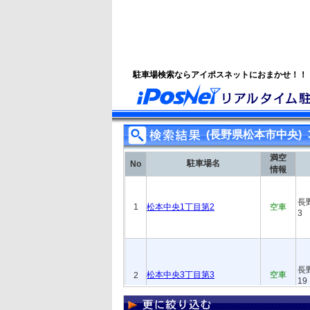
駐車場検索ならアイポスネットにおまかせ！！
(長野県松本市中央)
満空
駐車場名
No
情報
長
1
松本中央1丁目第2
空車
3
長
松本中央3丁目第3
空車
2
19