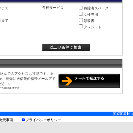
全日 0:00〜24:00 20分¥200
各種サービス
mまで
身障者スペース
最大料金 全日 入庫後3時間以内¥700
野県松本市中央2丁目4-
7
※最大料金は繰り返し適用となりま
女性専用
す
mまで
領収書
全日 7:00〜19:00 30分¥200
クレジット
全日 19:00〜7:00 60分¥200
野県松本市中央2丁目7-1
20
最大料金 全日 7:00〜19:00 ¥1000
最大料金 全日 19:00〜7:00 ¥700
全日 0:00〜24:00 20分¥100
最大料金 月〜金 入庫後24時間以内
¥500
最大料金 土日祝 入庫後24時間以内
野県松本市中央3丁目11-
13
¥700
※最大料金は入庫時の曜日・祝日に
み込んでのアクセスも可能です。ま
より異なります※最大料金は繰り返
くか、宛先に送信先の携帯メールアド
し適用となります
ださい。
全日 0:00〜24:00 60分¥300
ブの登録商標です。
最大料金 月〜金 入庫後24時間以内
¥700
最大料金 土日祝 入庫後24時間以内
野県松本市中央3丁目10-
10
¥800
※最大料金は入庫時の曜日・祝日に
(C)2010 Niss
より異なります※最大料金は繰り返
免責事項
プライバシーポリシー
し適用となります
全日 0:00〜24:00 20分¥100
最大料金 月〜金 入庫後24時間以内