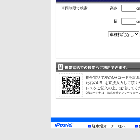
車両制限で検索
高さ
c
長
松本中央2丁目
空車
3
13
幅
c
松本中央2丁目第2
空車
長
4
長
リパーク松本中央3丁目
空車
5
6
携帯電話で左のQRコードを読
た右のURLを直接入力して頂
レスをご記入の上、送信してく
QRコード® は、株式会社デンソーウェー
長
リパーク松本中央3丁目第2
空車
6
3
駐車場オーナー様へ