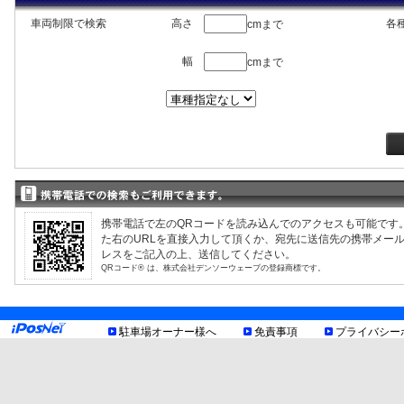
車両制限で検索
高さ
各
cmまで
神奈川県藤沢市湘南台2丁
幅
3
湘南台駅前第5
空車
cmまで
目17-3
神奈川県藤沢市湘南台1丁
リパーク湘南台駅前
空車
4
1
目14
神奈川県藤沢市湘南台2丁
携帯電話で左のQRコードを読み込んでのアクセスも可能です
リパーク湘南台駅前第4
空車
5
1
目16-21
た右のURLを直接入力して頂くか、宛先に送信先の携帯メー
レスをご記入の上、送信してください。
QRコード® は、株式会社デンソーウェーブの登録商標です。
神奈川県藤沢市湘南台4丁
6
リパーク湘南台4丁目
空車
目17-3
駐車場オーナー様へ
免責事項
プライバシー
神奈川県藤沢市湘南台5丁