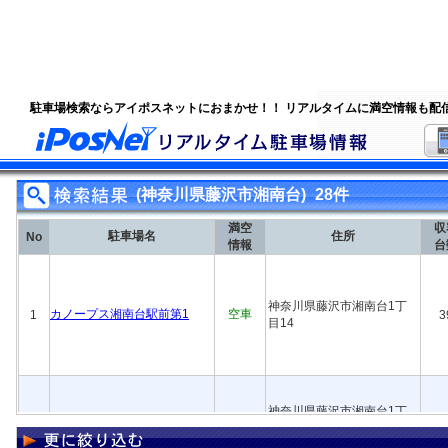
駐車場検索ならアイポスネットにおまかせ！！ リアルタイムに満空情報も配
(神奈川県藤沢市湘南台)
28件
満空
収
駐車場名
住所
No
情報
台
神奈川県藤沢市湘南台1丁
カノープス湘南台駅前第1
空車
1
3
目14
神奈川県藤沢市湘南台1丁
2
カノープス湘南台駅前第2
空車
1
目14