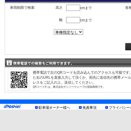
車両制限で検索
高さ
各
cmまで
幅
cmまで
兵庫県西宮市甲子園九番町
リパーク甲子園九番町第2
空車
3
13-11
兵庫県西宮市甲子園五番町
リパーク甲子園五番町
空車
4
12-14
携帯電話で左のQRコードを読み込んでのアクセスも可能です
た右のURLを直接入力して頂くか、宛先に送信先の携帯メー
レスをご記入の上、送信してください。
QRコード® は、株式会社デンソーウェーブの登録商標です。
兵庫県西宮市甲子園七番町
5
リパーク甲子園第5
空車
12-9
駐車場オーナー様へ
免責事項
プライバシー
兵庫県西宮市甲子園六番町
リパーク甲子園第12
空車
6