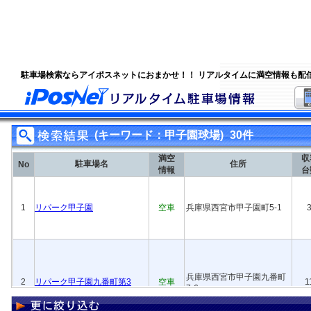
駐車場検索ならアイポスネットにおまかせ！！ リアルタイムに満空情報も配
(キーワード：甲子園球場)
30件
満空
収
駐車場名
住所
No
情報
台
1
リパーク甲子園
空車
兵庫県西宮市甲子園町5-1
兵庫県西宮市甲子園九番町
2
リパーク甲子園九番町第3
空車
1
7-6