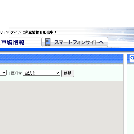
 リアルタイムに満空情報も配信中！！
市区町村