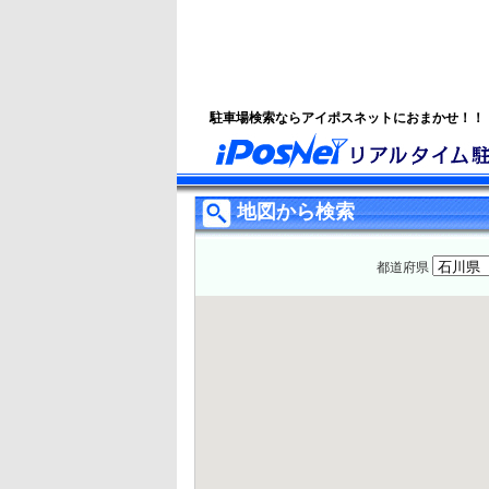
駐車場検索ならアイポスネットにおまかせ！！
地図から検索
都道府県