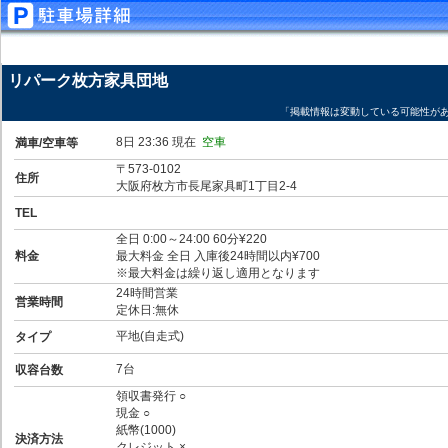
リパーク枚方家具団地
「掲載情報は変動している可能性が
8日 23:36 現在
空車
満車/空車等
〒573-0102
住所
大阪府枚方市長尾家具町1丁目2-4
TEL
全日 0:00～24:00 60分¥220
料金
最大料金 全日 入庫後24時間以内¥700
※最大料金は繰り返し適用となります
24時間営業
営業時間
定休日:無休
平地(自走式)
タイプ
7台
収容台数
領収書発行 ○
現金 ○
紙幣(1000)
決済方法
クレジット ×