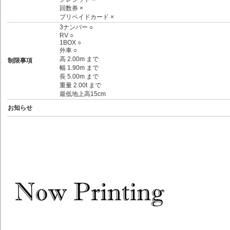
回数券 ×
プリペイドカード ×
3ナンバー ○
RV ○
1BOX ○
外車 ○
高 2.00m まで
制限事項
幅 1.90m まで
長 5.00m まで
重量 2.00t まで
最低地上高15cm
お知らせ