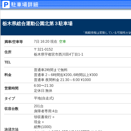
栃木県総合運動公園北第３駐車場
「掲載情報は変動している可能性が
7日 16:20 現在
空車
満車/空車等
〒321-0152
住所
栃木県宇都宮市西川田4丁目1-1
TEL
普通車2時間まで無料
料金
普通車 2～6時間迄¥200､6時間以上¥300
普通車 夜間料金 21:30～6:00 ¥1000
6:00〜21:30
営業時間
定休日:無休
平地(自走式)
タイプ
201台
収容台数
身障者専用:4台
領収書発行 ○
現金 ○
紙幣(1000)
決済方法