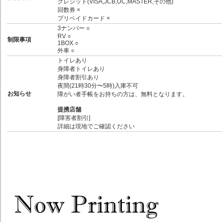
クレジット(VISA,JCB,UC,MASTER,その他)
回数券 ×
プリペイドカード ×
3ナンバー ○
RV ○
制限事項
1BOX ○
外車 ○
トイレあり
身障者トイレあり
身障者割引あり
夜間(21時30分〜5時)入庫不可
お知らせ
障がい者手帳をお持ちの方は、無料となります。
提携店舗
[障害者割引]
詳細は現地でご確認ください