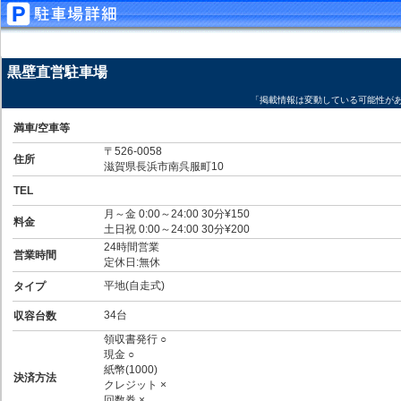
黒壁直営駐車場
「掲載情報は変動している可能性が
満車/空車等
〒526-0058
住所
滋賀県長浜市南呉服町10
TEL
月～金 0:00～24:00 30分¥150
料金
土日祝 0:00～24:00 30分¥200
24時間営業
営業時間
定休日:無休
平地(自走式)
タイプ
34台
収容台数
領収書発行 ○
現金 ○
紙幣(1000)
決済方法
クレジット ×
回数券 ×