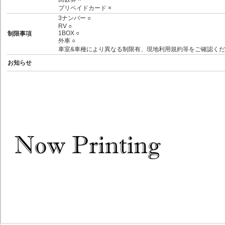
プリペイドカード ×
3ナンバー ○
RV ○
1BOX ○
制限事項
外車 ○
車室&車種により異なる制限有、現地利用規約等をご確認くだ
お知らせ