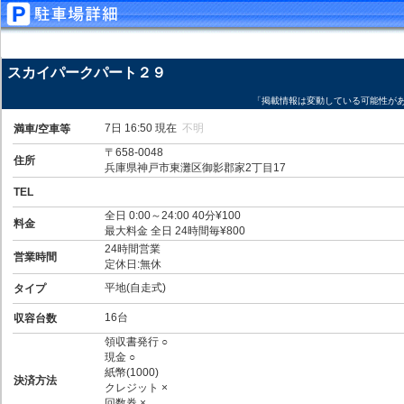
スカイパークパート２９
「掲載情報は変動している可能性が
7日 16:50 現在
不明
満車/空車等
〒658-0048
住所
兵庫県神戸市東灘区御影郡家2丁目17
TEL
全日 0:00～24:00 40分¥100
料金
最大料金 全日 24時間毎¥800
24時間営業
営業時間
定休日:無休
平地(自走式)
タイプ
16台
収容台数
領収書発行 ○
現金 ○
紙幣(1000)
決済方法
クレジット ×
回数券 ×