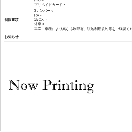
プリペイドカード ×
3ナンバー ○
RV ○
1BOX ○
制限事項
外車 ○
車室・車種により異なる制限有、現地利用規約等をご確認く
お知らせ