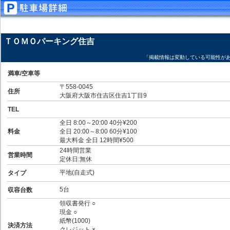
ＴＯＭＯパーキング住吉
「掲載情報は変動している可能性が
満車/空車等
〒558-0045
住所
大阪府大阪市住吉区住吉1丁目9
TEL
全日 8:00～20:00 40分¥200
料金
全日 20:00～8:00 60分¥100
最大料金 全日 12時間¥500
24時間営業
営業時間
定休日:無休
平地(自走式)
タイプ
5台
収容台数
領収書発行 ○
現金 ○
紙幣(1000)
決済方法
クレジット ×