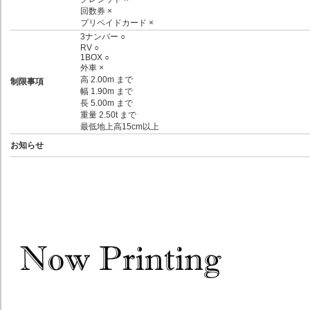
回数券 ×
プリペイドカード ×
3ナンバー ○
RV ○
1BOX ○
外車 ×
高 2.00m まで
制限事項
幅 1.90m まで
長 5.00m まで
重量 2.50t まで
最低地上高15cm以上
お知らせ