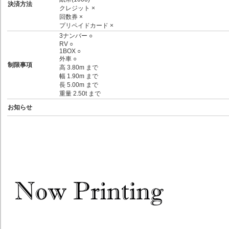
決済方法
クレジット ×
回数券 ×
プリペイドカード ×
3ナンバー ○
RV ○
1BOX ○
外車 ○
制限事項
高 3.80m まで
幅 1.90m まで
長 5.00m まで
重量 2.50t まで
お知らせ