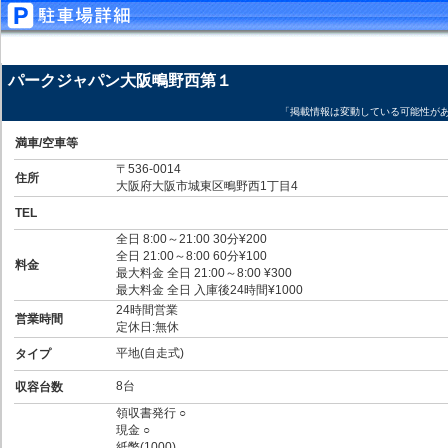
パークジャパン大阪鴫野西第１
「掲載情報は変動している可能性が
満車/空車等
〒536-0014
住所
大阪府大阪市城東区鴫野西1丁目4
TEL
全日 8:00～21:00 30分¥200
全日 21:00～8:00 60分¥100
料金
最大料金 全日 21:00～8:00 ¥300
最大料金 全日 入庫後24時間¥1000
24時間営業
営業時間
定休日:無休
平地(自走式)
タイプ
8台
収容台数
領収書発行 ○
現金 ○
紙幣(1000)