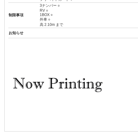
3ナンバー ○
RV ○
1BOX ○
制限事項
外車 ○
高 2.10m まで
お知らせ