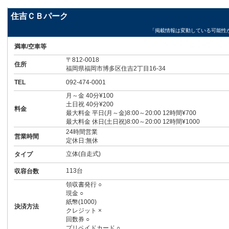
住吉ＣＢパーク
「掲載情報は変動している可能性
満車/空車等
〒812-0018
住所
福岡県福岡市博多区住吉2丁目16-34
TEL
092-474-0001
月～金 40分¥100
土日祝 40分¥200
料金
最大料金 平日(月～金)8:00～20:00 12時間¥700
最大料金 休日(土日祝)8:00～20:00 12時間¥1000
24時間営業
営業時間
定休日:無休
立体(自走式)
タイプ
113台
収容台数
領収書発行 ○
現金 ○
紙幣(1000)
決済方法
クレジット ×
回数券 ○
プリペイドカード ○