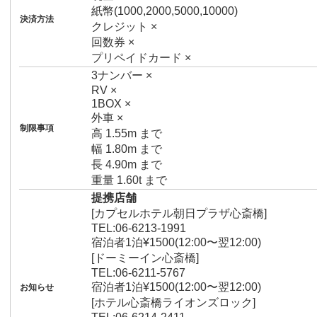
紙幣(1000,2000,5000,10000)
決済方法
クレジット ×
回数券 ×
プリペイドカード ×
3ナンバー ×
RV ×
1BOX ×
外車 ×
制限事項
高 1.55m まで
幅 1.80m まで
長 4.90m まで
重量 1.60t まで
提携店舗
[カプセルホテル朝日プラザ心斎橋]
TEL:06-6213-1991
宿泊者1泊¥1500(12:00〜翌12:00)
[ドーミーイン心斎橋]
TEL:06-6211-5767
宿泊者1泊¥1500(12:00〜翌12:00)
お知らせ
[ホテル心斎橋ライオンズロック]