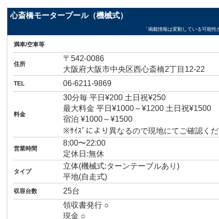
心斎橋モータープール（機械式）
「掲載情報は変動している可能性
満車/空車等
〒542-0086
住所
大阪府大阪市中央区西心斎橋2丁目12-22
06-6211-9869
TEL
30分毎 平日¥200 土日祝¥250
最大料金 平日¥1000～¥1200 土日祝¥1500
料金
宿泊 ¥1000～¥1500
※ｻｲｽﾞにより異なるので現地にてご確認く
8:00〜22:00
営業時間
定休日:無休
立体(機械式:ターンテーブルあり)
タイプ
平地(自走式)
25台
収容台数
領収書発行 ○
現金 ○