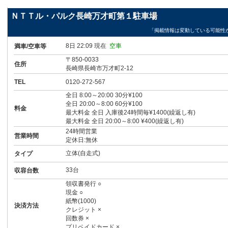
ＮＴＴル・パルク長崎万才町第１駐車場
「掲載情報は変動している可能性
8日 22:09 現在
空車
満車/空車等
〒850-0033
住所
長崎県長崎市万才町2-12
TEL
0120-272-567
全日 8:00～20:00 30分¥100
全日 20:00～8:00 60分¥100
料金
最大料金 全日 入庫後24時間毎¥1400(繰返し有)
最大料金 全日 20:00～8:00 ¥400(繰返し有)
24時間営業
営業時間
定休日:無休
立体(自走式)
タイプ
33台
収容台数
領収書発行 ○
現金 ○
紙幣(1000)
決済方法
クレジット ×
回数券 ×
プリペイドカード ×