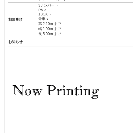
3ナンバー ○
RV ○
1BOX ○
外車 ○
制限事項
高 2.10m まで
幅 1.90m まで
長 5.00m まで
お知らせ