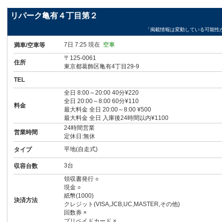
リパーク亀有４丁目第２
「掲載情報は変動している可能性
7日 7:25 現在
空車
満車/空車等
〒125-0061
住所
東京都葛飾区亀有4丁目29-9
TEL
全日 8:00～20:00 40分¥220
全日 20:00～8:00 60分¥110
料金
最大料金 全日 20:00～8:00 ¥500
最大料金 全日 入庫後24時間以内¥1100
24時間営業
営業時間
定休日:無休
平地(自走式)
タイプ
3台
収容台数
領収書発行 ○
現金 ○
紙幣(1000)
決済方法
クレジット(VISA,JCB,UC,MASTER,その他)
回数券 ×
プリペイドカード ×