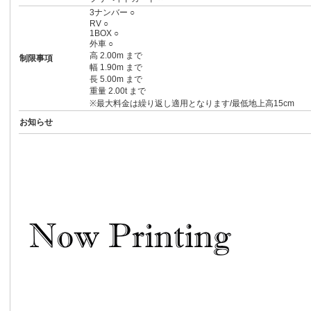
3ナンバー ○
RV ○
1BOX ○
外車 ○
高 2.00m まで
制限事項
幅 1.90m まで
長 5.00m まで
重量 2.00t まで
※最大料金は繰り返し適用となります/最低地上高15cm
お知らせ