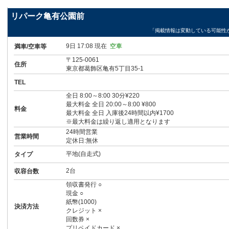
リパーク亀有公園前
「掲載情報は変動している可能性
9日 17:08 現在
空車
満車/空車等
〒125-0061
住所
東京都葛飾区亀有5丁目35-1
TEL
全日 8:00～8:00 30分¥220
最大料金 全日 20:00～8:00 ¥800
料金
最大料金 全日 入庫後24時間以内¥1700
※最大料金は繰り返し適用となります
24時間営業
営業時間
定休日:無休
平地(自走式)
タイプ
2台
収容台数
領収書発行 ○
現金 ○
紙幣(1000)
決済方法
クレジット ×
回数券 ×
プリペイドカード ×