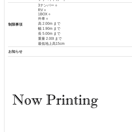
3ナンバー ○
RV ○
1BOX ○
外車 ○
高 2.00m まで
制限事項
幅 1.90m まで
長 5.00m まで
重量 2.00t まで
最低地上高15cm
お知らせ