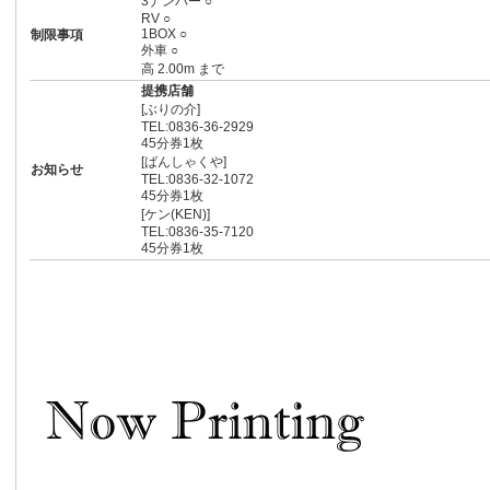
3ナンバー ○
RV ○
1BOX ○
制限事項
外車 ○
高 2.00m まで
提携店舗
[ぶりの介]
TEL:0836-36-2929
45分券1枚
[ばんしゃくや]
お知らせ
TEL:0836-32-1072
45分券1枚
[ケン(KEN)]
TEL:0836-35-7120
45分券1枚