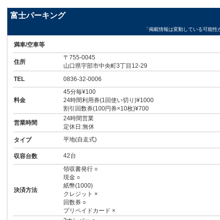
富士パーキング
「掲載情報は変動している可能性
満車/空車等
〒755-0045
住所
山口県宇部市中央町3丁目12-29
TEL
0836-32-0006
45分毎¥100
料金
24時間利用券(1回使い切り)¥1000
割引回数券(100円券×10枚)¥700
24時間営業
営業時間
定休日:無休
平地(自走式)
タイプ
42台
収容台数
領収書発行 ○
現金 ○
紙幣(1000)
決済方法
クレジット ×
回数券 ○
プリペイドカード ×