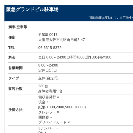
阪急グランドビル駐車場
「掲載情報は変動している可能性
満車/空車等
〒530-0017
住所
大阪府大阪市北区角田町8-47
TEL
06-6315-8372
全日 0:00～24:00 1時間¥600以降30分毎¥300
料金
8:00〜24:00
営業時間
定休日:元日
立体(自走式)
タイプ
280台
収容台数
身障者専用:1台
領収書発行 ○
現金 ○
紙幣(1000,2000,5000,10000)
決済方法
クレジット ×
回数券 ○
プリペイドカード ×
3ナンバー ○