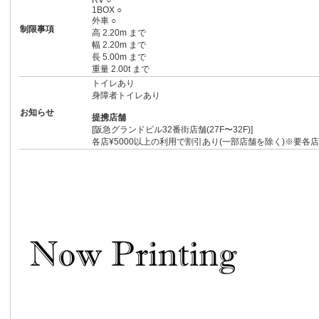
RV ○
1BOX ○
外車 ○
制限事項
高 2.20m まで
幅 2.20m まで
長 5.00m まで
重量 2.00t まで
トイレあり
身障者トイレあり
お知らせ
提携店舗
[阪急グランドビル32番街店舗(27F〜32F)]
各店¥5000以上の利用で割引あり(一部店舗を除く)※要各