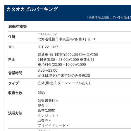
カタオカビルパーキング
「掲載情報は変動している可能性
満車/空車等
〒060-0062
住所
北海道札幌市中央区南2条西3丁目13
TEL
011-221-3271
普通車･軽 1時間¥500以降30分毎¥250
料金
1日券(8:30～23:00)¥1500 ※前金制
車泊料金(23:00～10:00)¥1000
8:30〜23:00
営業時間
定休日:無休(年末年始のみ要確認)
立体(機械式:ターンテーブルあり)
タイプ
66台
収容台数
領収書発行 ○
現金 ○
紙幣(1000)
決済方法
クレジット ×
回数券 ○
プリペイドカード ×