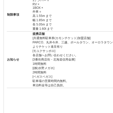
3ナンバー ○
RV ×
1BOX ×
外車 ○
制限事項
高 1.55m まで
幅 1.85m まで
長 5.05m まで
重量 1.60t まで
提携店舗
[共通無料駐車券(カモンチケット)加盟店舗]
PARCO、丸井今井、三越、ポールタウン、オーロラタウ
よりチケット進呈有り
[モユクサッポロ]
各店舗へお問い合わせください。
お知らせ
[3番街商店街・北海道信用金庫]
1時間無料
[(株)水野メガネ]
2時間無料
[ベガスベガス]
駐車場の営業時間内無料。
車泊料金等は自己負担。