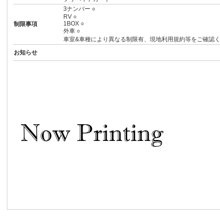
3ナンバー ○
RV ○
1BOX ○
制限事項
外車 ○
車室&車種により異なる制限有、現地利用規約等をご確認
お知らせ