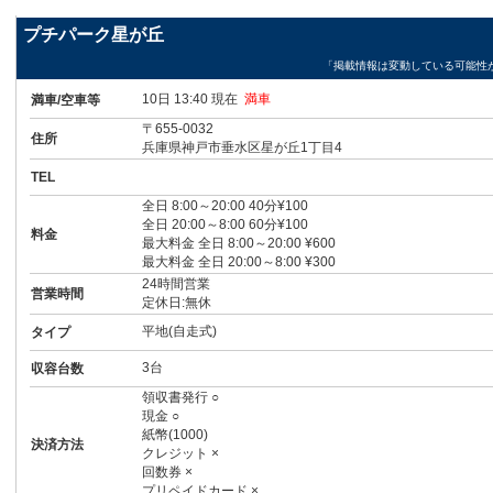
プチパーク星が丘
「掲載情報は変動している可能性
10日 13:40 現在
満車
満車/空車等
〒655-0032
住所
兵庫県神戸市垂水区星が丘1丁目4
TEL
全日 8:00～20:00 40分¥100
全日 20:00～8:00 60分¥100
料金
最大料金 全日 8:00～20:00 ¥600
最大料金 全日 20:00～8:00 ¥300
24時間営業
営業時間
定休日:無休
平地(自走式)
タイプ
3台
収容台数
領収書発行 ○
現金 ○
紙幣(1000)
決済方法
クレジット ×
回数券 ×
プリペイドカード ×