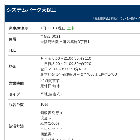
システムパーク天保山
「掲載情報は変動している可能性
7日 12:13 現在
空車
満車/空車等
〒552-0021
住所
大阪府大阪市港区築港3丁目1
TEL
月～金 8:00～21:00 30分¥110
土日祝 8:00～21:00 30分¥220
料金
全日 21:00～8:00 60分¥110
最大料金 24時間毎 月～金¥700､土日祝¥1400
24時間営業
営業時間
定休日:無休
平地(自走式)
タイプ
10台
収容台数
領収書発行 ○
現金 ○
紙幣(1000)
決済方法
クレジット ×
回数券 ×
プリペイドカード ×