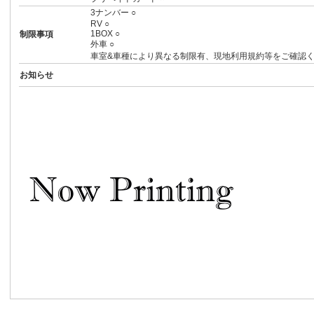
3ナンバー ○
RV ○
1BOX ○
制限事項
外車 ○
車室&車種により異なる制限有、現地利用規約等をご確認
お知らせ