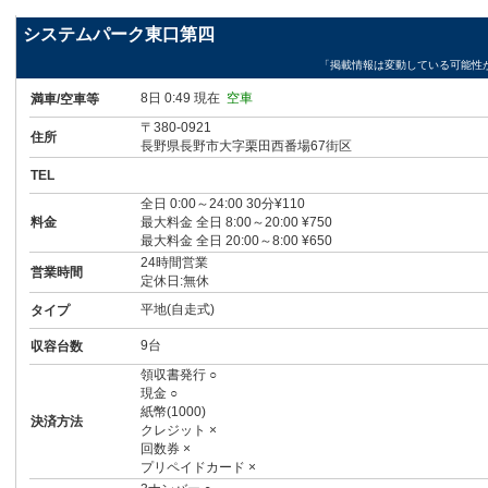
システムパーク東口第四
「掲載情報は変動している可能性
8日 0:49 現在
空車
満車/空車等
〒380-0921
住所
長野県長野市大字栗田西番場67街区
TEL
全日 0:00～24:00 30分¥110
料金
最大料金 全日 8:00～20:00 ¥750
最大料金 全日 20:00～8:00 ¥650
24時間営業
営業時間
定休日:無休
平地(自走式)
タイプ
9台
収容台数
領収書発行 ○
現金 ○
紙幣(1000)
決済方法
クレジット ×
回数券 ×
プリペイドカード ×