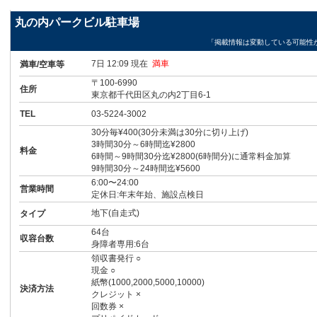
丸の内パークビル駐車場
「掲載情報は変動している可能性
7日 12:09 現在
満車
満車/空車等
〒100-6990
住所
東京都千代田区丸の内2丁目6-1
TEL
03-5224-3002
30分毎¥400(30分未満は30分に切り上げ)
3時間30分～6時間迄¥2800
料金
6時間～9時間30分迄¥2800(6時間分)に通常料金加算
9時間30分～24時間迄¥5600
6:00〜24:00
営業時間
定休日:年末年始、施設点検日
地下(自走式)
タイプ
64台
収容台数
身障者専用:6台
領収書発行 ○
現金 ○
紙幣(1000,2000,5000,10000)
決済方法
クレジット ×
回数券 ×