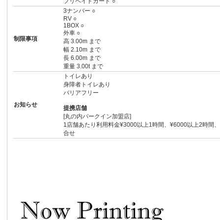
プリペイドカード ○
3ナンバー ○
RV ○
1BOX ○
外車 ○
制限事項
高 3.00m まで
幅 2.10m まで
長 6.00m まで
重量 3.00t まで
トイレあり
身障者トイレあり
バリアフリー
お知らせ
提携店舗
[丸の内パークイン加盟店]
1店舗あたり利用料金¥3000以上1時間、¥6000以上2時間
合せ