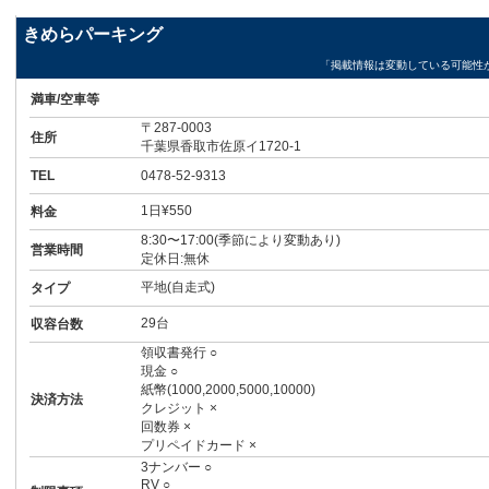
きめらパーキング
「掲載情報は変動している可能性
満車/空車等
〒287-0003
住所
千葉県香取市佐原イ1720-1
TEL
0478-52-9313
1日¥550
料金
8:30〜17:00(季節により変動あり)
営業時間
定休日:無休
平地(自走式)
タイプ
29台
収容台数
領収書発行 ○
現金 ○
紙幣(1000,2000,5000,10000)
決済方法
クレジット ×
回数券 ×
プリペイドカード ×
3ナンバー ○
RV ○