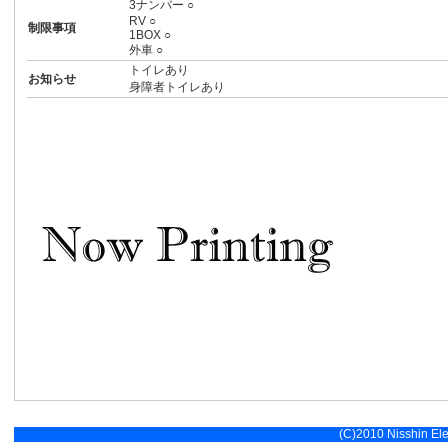
3ナンバー ○
RV ○
制限事項
1BOX ○
外車 ○
トイレあり
お知らせ
身障者トイレあり
(C)2010 Nisshin Elec