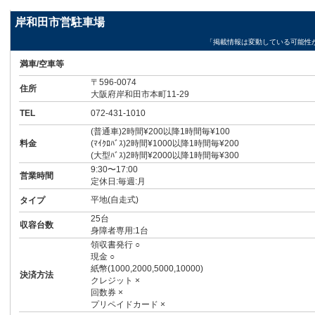
岸和田市営駐車場
「掲載情報は変動している可能性
満車/空車等
〒596-0074
住所
大阪府岸和田市本町11-29
TEL
072-431-1010
(普通車)2時間¥200以降1時間毎¥100
料金
(ﾏｲｸﾛﾊﾞｽ)2時間¥1000以降1時間毎¥200
(大型ﾊﾞｽ)2時間¥2000以降1時間毎¥300
9:30〜17:00
営業時間
定休日:毎週:月
平地(自走式)
タイプ
25台
収容台数
身障者専用:1台
領収書発行 ○
現金 ○
紙幣(1000,2000,5000,10000)
決済方法
クレジット ×
回数券 ×
プリペイドカード ×