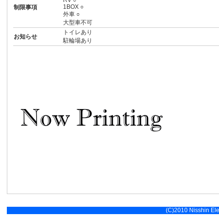
RV ○
1BOX ○
制限事項
外車 ○
大型車不可
トイレあり
お知らせ
駐輪場あり
(C)2010 Nisshin Elec