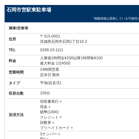
石岡市営駅東駐車場
「掲載情報は変動している可能性
満車/空車等
〒315-0001
住所
茨城県石岡市石岡1丁目16-2
TEL
0299-23-1111
入庫後1時間迄¥200以降1時間毎¥100
料金
最大料金 1日¥500
24時間営業
営業時間
定休日:無休
平地(自走式)
タイプ
158台
収容台数
領収書発行 ○
現金 ○
紙幣(1000)
決済方法
クレジット ×
回数券 ○
プリペイドカード ×
3ナンバー ○