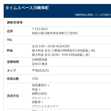
タイムスペース川崎幸町
「掲載情報は変動している可能性
満車/空車等
〒212-0011
住所
神奈川県川崎市幸区幸町2丁目593
TEL
全日 0:00～24:00 40分¥200
料金
最大料金 全日 入庫後24時間迄¥1100(繰返し有)
最大料金 全日 18:00～9:00 ¥300(繰返し有)
24時間営業
営業時間
定休日:無休
平地(自走式)
タイプ
13台
収容台数
領収書発行 ○
現金 ○
紙幣(1000)
決済方法
クレジット ×
回数券 ×
プリペイドカード ×