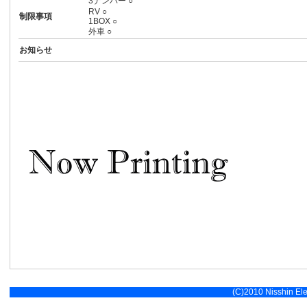
3ナンバー ○
RV ○
制限事項
1BOX ○
外車 ○
お知らせ
(C)2010 Nisshin Elec